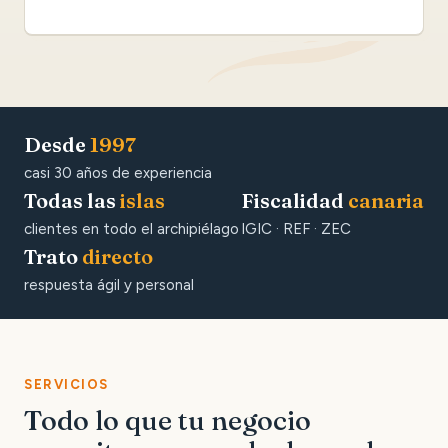
Desde
1997
casi 30 años de experiencia
Todas las
islas
Fiscalidad
canaria
clientes en todo el archipiélago
IGIC · REF · ZEC
Trato
directo
respuesta ágil y personal
SERVICIOS
Todo lo que tu negocio