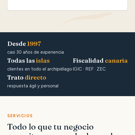
Desde
1997
casi 30 años de experiencia
Todas las
islas
Fiscalidad
canaria
clientes en todo el archipiélago
IGIC · REF · ZEC
Trato
directo
respuesta ágil y personal
SERVICIOS
Todo lo que tu negocio