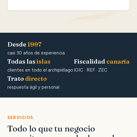
Desde
1997
casi 30 años de experiencia
Todas las
islas
Fiscalidad
canaria
clientes en todo el archipiélago
IGIC · REF · ZEC
Trato
directo
respuesta ágil y personal
SERVICIOS
Todo lo que tu negocio