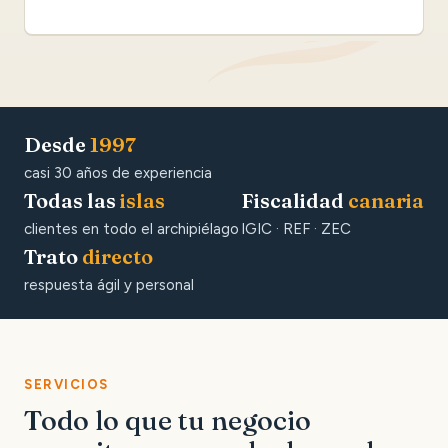
Desde
1997
casi 30 años de experiencia
Todas las
islas
Fiscalidad
canaria
clientes en todo el archipiélago
IGIC · REF · ZEC
Trato
directo
respuesta ágil y personal
SERVICIOS
Todo lo que tu negocio