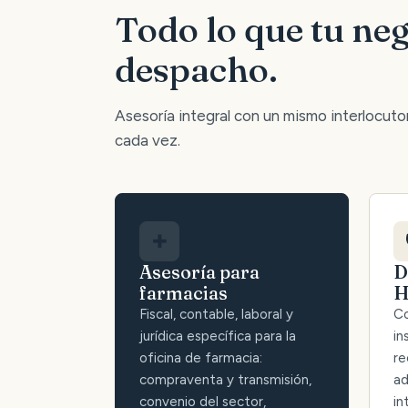
Todo lo que tu neg
despacho.
Asesoría integral con un mismo interlocutor:
cada vez.
✚
Asesoría para
D
farmacias
H
Fiscal, contable, laboral y
Co
jurídica específica para la
in
oficina de farmacia:
re
compraventa y transmisión,
ad
convenio del sector,
in