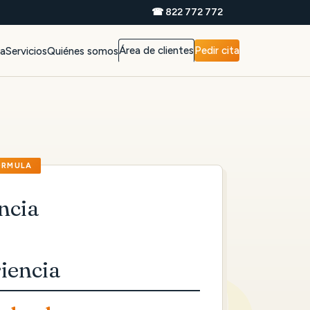
☎ 822 772 772
Área de clientes
Pedir cita
da
Servicios
Quiénes somos
ncia
iencia