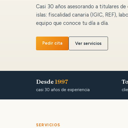
Casi 30 años asesorando a titulares de 
islas: fiscalidad canaria (IGIC, REF), lab
equipo que conoce tu día a día.
Pedir cita
Ver servicios
Desde
1997
To
casi 30 años de experiencia
cli
SERVICIOS