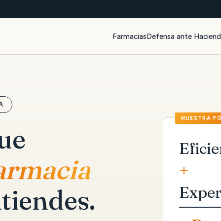
Farmacias
Defensa ante Hacien
A
que
Eficie
farmacia
+
Exper
tiendes.