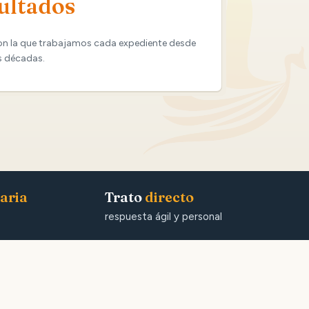
ultados
on la que trabajamos cada expediente desde
s décadas.
aria
Trato
directo
respuesta ágil y personal