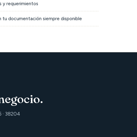
 y requerimientos
on tu documentación siempre disponible
negocio.
5 · 38204