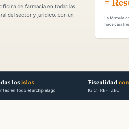
= Res
oficina de farmacia en todas las
oral del sector y jurídico, con un
La fórmula c
hace casi tre
das las
islas
Fiscalidad
can
entes en todo el archipiélago
IGIC · REF · ZEC