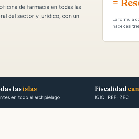
= Res
oficina de farmacia en todas las
oral del sector y jurídico, con un
La fórmula c
hace casi tre
das las
islas
Fiscalidad
can
entes en todo el archipiélago
IGIC · REF · ZEC