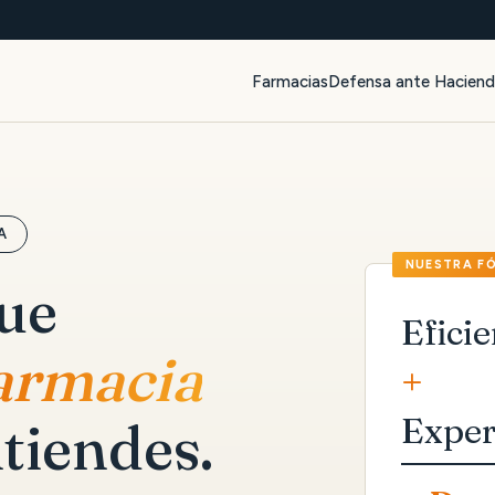
Farmacias
Defensa ante Hacien
A
que
Eficie
farmacia
+
Exper
tiendes.