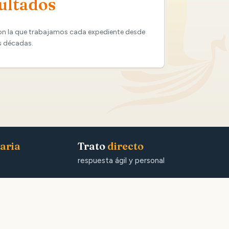
ultados
on la que trabajamos cada expediente desde
s décadas.
aria
Trato
directo
respuesta ágil y personal