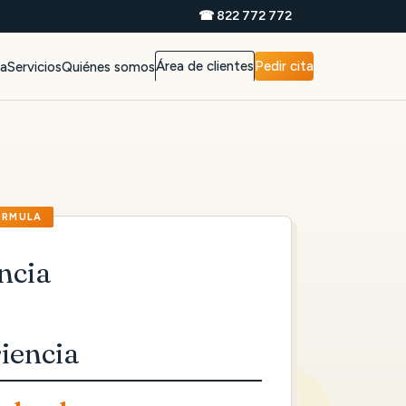
☎ 822 772 772
Área de clientes
Pedir cita
da
Servicios
Quiénes somos
ncia
iencia