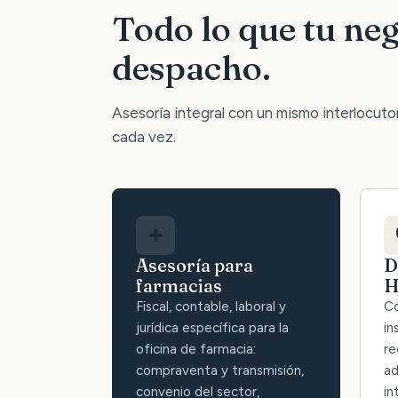
Todo lo que tu neg
despacho.
Asesoría integral con un mismo interlocutor:
cada vez.
✚
Asesoría para
D
farmacias
H
Fiscal, contable, laboral y
Co
jurídica específica para la
in
oficina de farmacia:
re
compraventa y transmisión,
ad
convenio del sector,
in