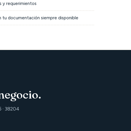
 y requerimientos
on tu documentación siempre disponible
negocio.
5 · 38204