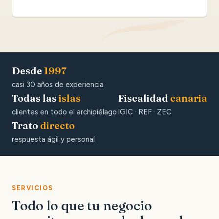
Desde
1997
casi 30 años de experiencia
Todas las
islas
Fiscalidad
canaria
clientes en todo el archipiélago
IGIC · REF · ZEC
Trato
directo
respuesta ágil y personal
SERVICIOS
Todo lo que tu negocio