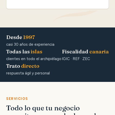
Desde
1997
casi 30 años de experiencia
Todas las
islas
Fiscalidad
canaria
clientes en todo el archipiélago
IGIC · REF · ZEC
Trato
directo
respuesta ágil y personal
SERVICIOS
Todo lo que tu negocio