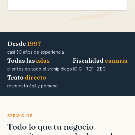
Desde
1997
casi 30 años de experiencia
Todas las
islas
Fiscalidad
canaria
clientes en todo el archipiélago
IGIC · REF · ZEC
Trato
directo
respuesta ágil y personal
SERVICIOS
Todo lo que tu negocio