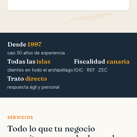
Desde
1997
casi 30 años de experiencia
Todas las
islas
Fiscalidad
canaria
clientes en todo el archipiélago
IGIC · REF · ZEC
Trato
directo
respuesta ágil y personal
SERVICIOS
Todo lo que tu negocio