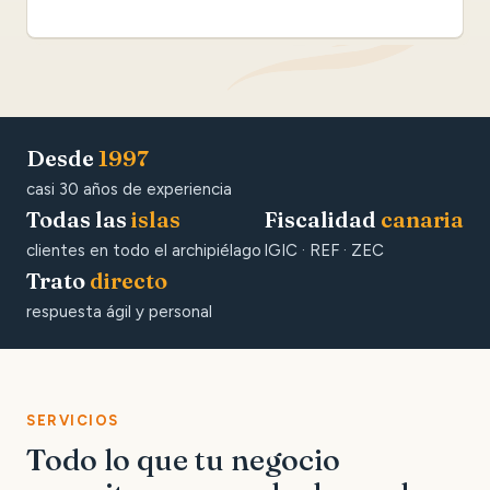
Desde
1997
casi 30 años de experiencia
Todas las
islas
Fiscalidad
canaria
clientes en todo el archipiélago
IGIC · REF · ZEC
Trato
directo
respuesta ágil y personal
SERVICIOS
Todo lo que tu negocio