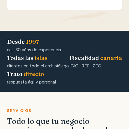
Desde
1997
casi 30 años de experiencia
Todas las
islas
Fiscalidad
canaria
clientes en todo el archipiélago
IGIC · REF · ZEC
Trato
directo
respuesta ágil y personal
SERVICIOS
Todo lo que tu negocio