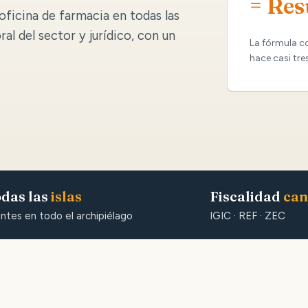
= Res
oficina de farmacia en todas las
oral del sector y jurídico, con un
La fórmula c
hace casi tre
das las
islas
Fiscalidad
can
entes en todo el archipiélago
IGIC · REF · ZEC