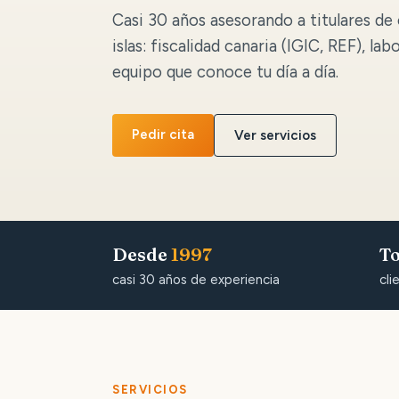
Casi 30 años asesorando a titulares de 
islas: fiscalidad canaria (IGIC, REF), lab
equipo que conoce tu día a día.
Pedir cita
Ver servicios
Desde
1997
To
casi 30 años de experiencia
cli
SERVICIOS