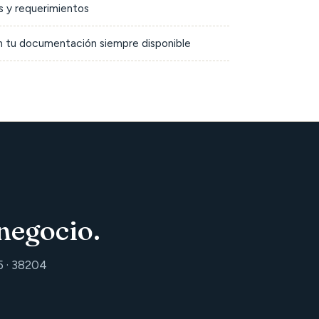
 y requerimientos
on tu documentación siempre disponible
negocio.
5 · 38204