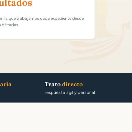
ultados
on la que trabajamos cada expediente desde
s décadas.
aria
Trato
directo
respuesta ágil y personal