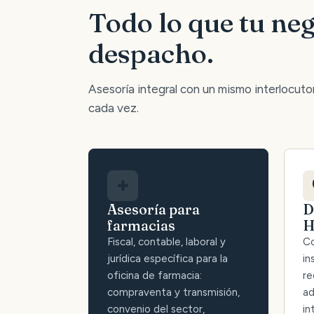
Todo lo que tu neg
despacho.
Asesoría integral con un mismo interlocutor:
cada vez.
✚
Asesoría para
D
farmacias
H
Fiscal, contable, laboral y
Co
jurídica específica para la
in
oficina de farmacia:
re
compraventa y transmisión,
ad
convenio del sector,
in