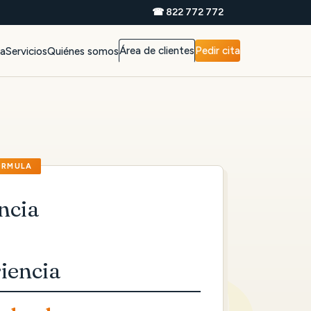
☎ 822 772 772
Área de clientes
Pedir cita
da
Servicios
Quiénes somos
ncia
iencia