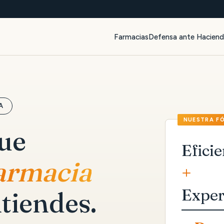
Farmacias
Defensa ante Hacien
A
que
Eficie
farmacia
+
Exper
tiendes.