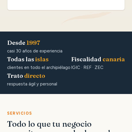
Desde
1997
casi 30 años de experiencia
Todas las
islas
Fiscalidad
canaria
clientes en todo el archipiélago
IGIC · REF · ZEC
Trato
directo
respuesta ágil y personal
SERVICIOS
Todo lo que tu negocio