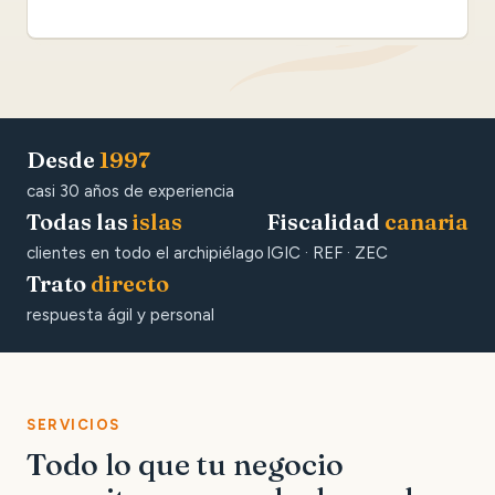
Desde
1997
casi 30 años de experiencia
Todas las
islas
Fiscalidad
canaria
clientes en todo el archipiélago
IGIC · REF · ZEC
Trato
directo
respuesta ágil y personal
SERVICIOS
Todo lo que tu negocio