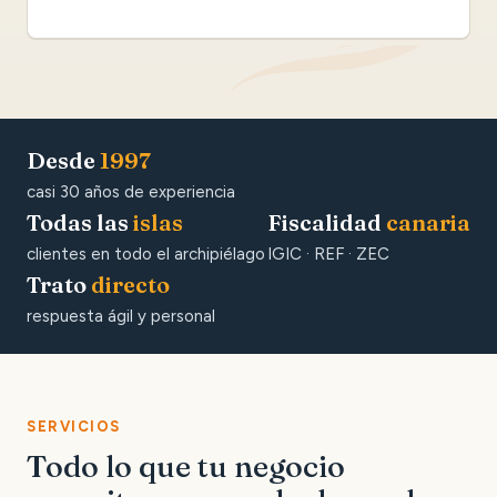
Desde
1997
casi 30 años de experiencia
Todas las
islas
Fiscalidad
canaria
clientes en todo el archipiélago
IGIC · REF · ZEC
Trato
directo
respuesta ágil y personal
SERVICIOS
Todo lo que tu negocio