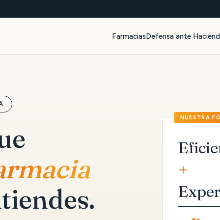
Farmacias
Defensa ante Hacien
A
que
Eficie
farmacia
+
Exper
tiendes.