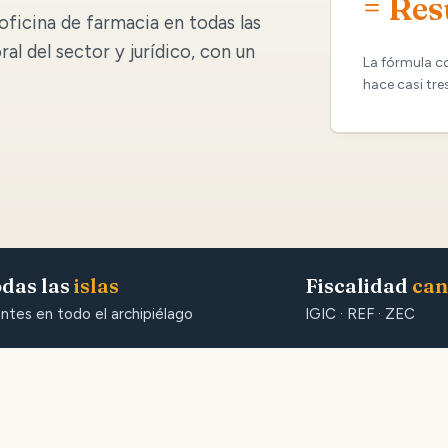
= Res
oficina de farmacia en todas las
oral del sector y jurídico, con un
La fórmula c
hace casi tre
das las
islas
Fiscalidad
can
entes en todo el archipiélago
IGIC · REF · ZEC