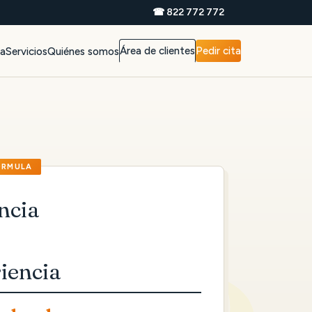
☎ 822 772 772
Área de clientes
Pedir cita
da
Servicios
Quiénes somos
ncia
iencia