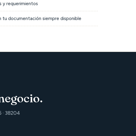
 y requerimientos
on tu documentación siempre disponible
negocio.
5 · 38204