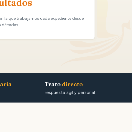
ultados
on la que trabajamos cada expediente desde
s décadas.
aria
Trato
directo
respuesta ágil y personal