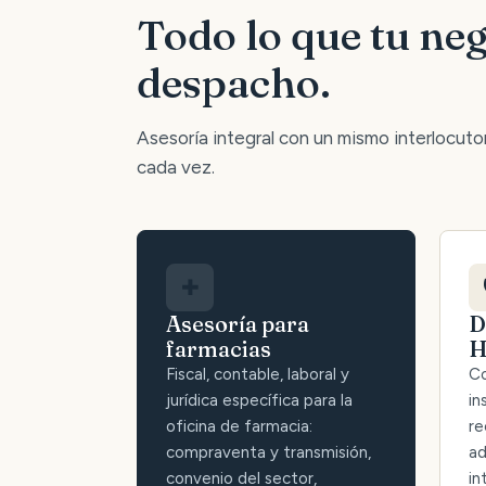
Todo lo que tu neg
despacho.
Asesoría integral con un mismo interlocutor:
cada vez.
✚
Asesoría para
D
farmacias
H
Fiscal, contable, laboral y
Co
jurídica específica para la
in
oficina de farmacia:
re
compraventa y transmisión,
ad
convenio del sector,
in