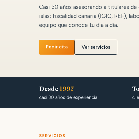
Casi 30 años asesorando a titulares de 
islas: fiscalidad canaria (IGIC, REF), lab
equipo que conoce tu día a día.
Pedir cita
Ver servicios
Desde
1997
To
casi 30 años de experiencia
cli
SERVICIOS