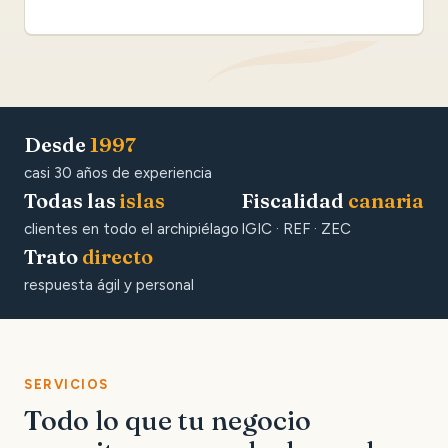
Desde
1997
casi 30 años de experiencia
Todas las
islas
Fiscalidad
canaria
clientes en todo el archipiélago
IGIC · REF · ZEC
Trato
directo
respuesta ágil y personal
SERVICIOS
Todo lo que tu negocio