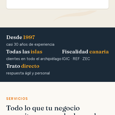
Desde
1997
casi 30 años de experiencia
Todas las
islas
Fiscalidad
canaria
clientes en todo el archipiélago
IGIC · REF · ZEC
Trato
directo
respuesta ágil y personal
SERVICIOS
Todo lo que tu negocio