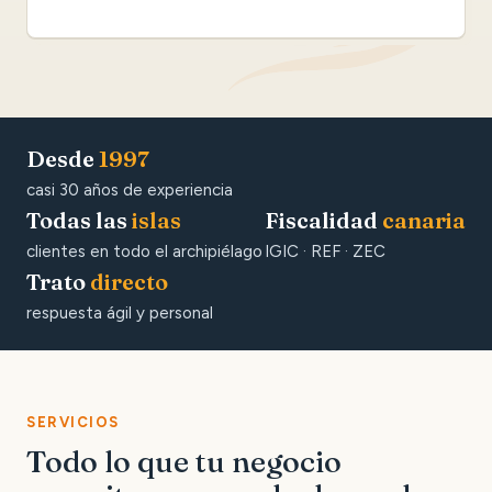
Desde
1997
casi 30 años de experiencia
Todas las
islas
Fiscalidad
canaria
clientes en todo el archipiélago
IGIC · REF · ZEC
Trato
directo
respuesta ágil y personal
SERVICIOS
Todo lo que tu negocio