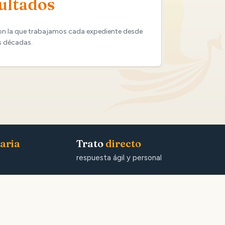
ultados
on la que trabajamos cada expediente desde
s décadas.
aria
Trato
directo
respuesta ágil y personal