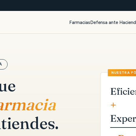
Farmacias
Defensa ante Hacien
A
que
Eficie
farmacia
+
Exper
tiendes.