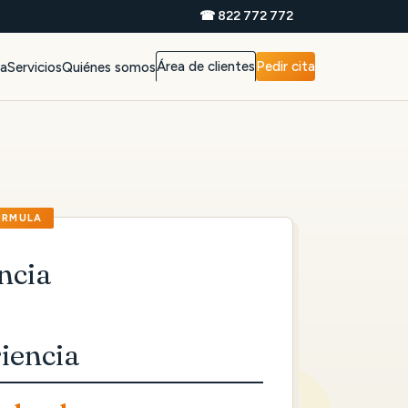
☎ 822 772 772
Área de clientes
Pedir cita
da
Servicios
Quiénes somos
ncia
iencia