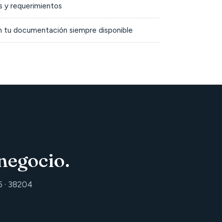
 y requerimientos
on tu documentación siempre disponible
negocio.
5 · 38204