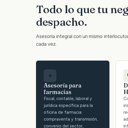
Todo lo que tu neg
despacho.
Asesoría integral con un mismo interlocutor:
cada vez.
✚
Asesoría para
D
farmacias
H
Fiscal, contable, laboral y
Co
jurídica específica para la
in
oficina de farmacia:
re
compraventa y transmisión,
ad
convenio del sector,
in