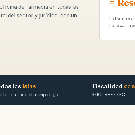
= Res
oficina de farmacia en todas las
oral del sector y jurídico, con un
La fórmula c
hace casi tre
das las
islas
Fiscalidad
can
entes en todo el archipiélago
IGIC · REF · ZEC