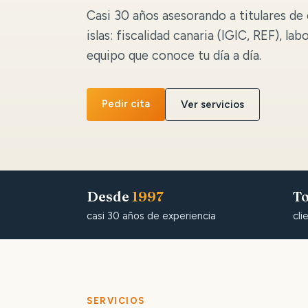
Casi 30 años asesorando a titulares de 
islas: fiscalidad canaria (IGIC, REF), lab
equipo que conoce tu día a día.
Pedir cita
Ver servicios
Desde
1997
To
casi 30 años de experiencia
cli
SERVICIOS