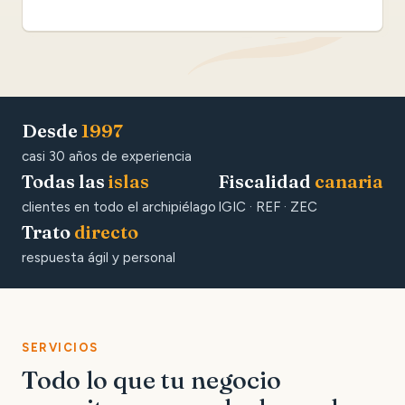
Desde
1997
casi 30 años de experiencia
Todas las
islas
Fiscalidad
canaria
clientes en todo el archipiélago
IGIC · REF · ZEC
Trato
directo
respuesta ágil y personal
SERVICIOS
Todo lo que tu negocio