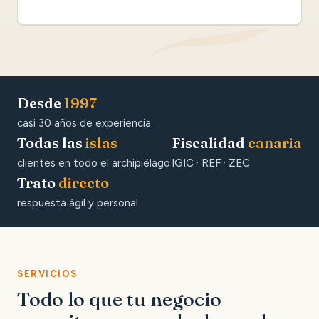
Desde
1997
casi 30 años de experiencia
Todas las
islas
Fiscalidad
canaria
clientes en todo el archipiélago
IGIC · REF · ZEC
Trato
directo
respuesta ágil y personal
SERVICIOS
Todo lo que tu negocio