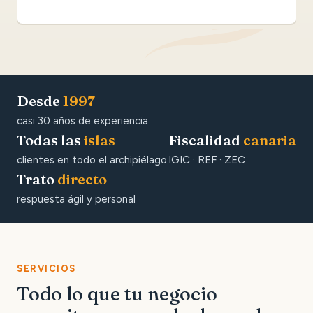
Desde
1997
casi 30 años de experiencia
Todas las
islas
Fiscalidad
canaria
clientes en todo el archipiélago
IGIC · REF · ZEC
Trato
directo
respuesta ágil y personal
SERVICIOS
Todo lo que tu negocio