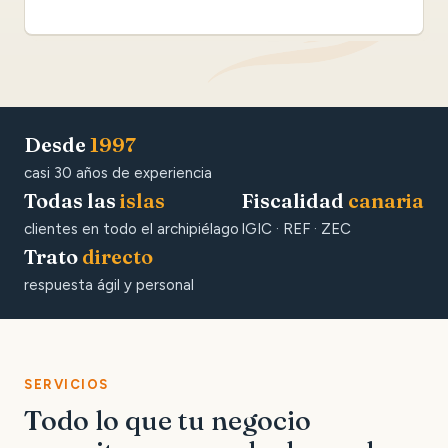
Desde
1997
casi 30 años de experiencia
Todas las
islas
Fiscalidad
canaria
clientes en todo el archipiélago
IGIC · REF · ZEC
Trato
directo
respuesta ágil y personal
SERVICIOS
Todo lo que tu negocio