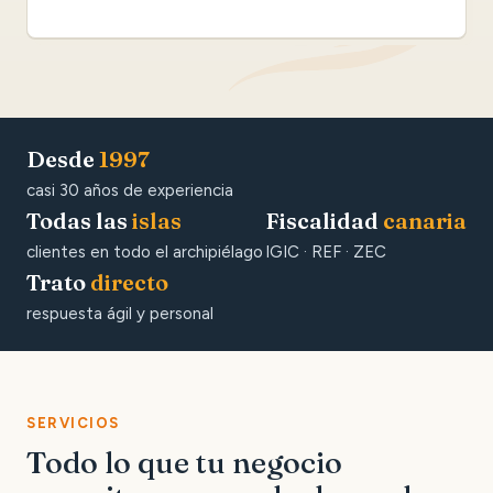
Desde
1997
casi 30 años de experiencia
Todas las
islas
Fiscalidad
canaria
clientes en todo el archipiélago
IGIC · REF · ZEC
Trato
directo
respuesta ágil y personal
SERVICIOS
Todo lo que tu negocio