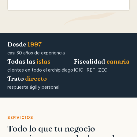
Desde
1997
casi 30 años de experiencia
Todas las
islas
Fiscalidad
canaria
clientes en todo el archipiélago
IGIC · REF · ZEC
Trato
directo
respuesta ágil y personal
SERVICIOS
Todo lo que tu negocio