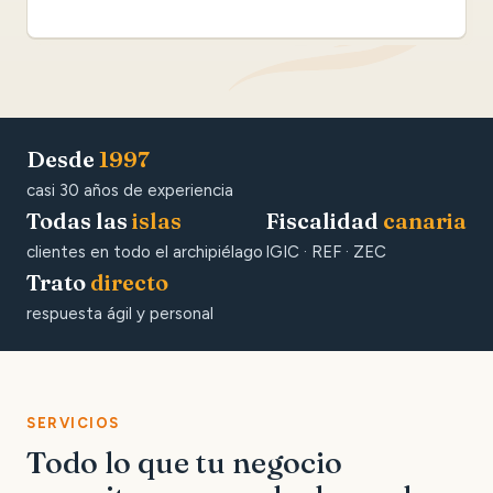
Desde
1997
casi 30 años de experiencia
Todas las
islas
Fiscalidad
canaria
clientes en todo el archipiélago
IGIC · REF · ZEC
Trato
directo
respuesta ágil y personal
SERVICIOS
Todo lo que tu negocio