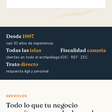
Desde
1997
casi 30 años de experiencia
Todas las
islas
Fiscalidad
canaria
clientes en todo el archipiélago
IGIC · REF · ZEC
Trato
directo
respuesta ágil y personal
SERVICIOS
Todo lo que tu negocio