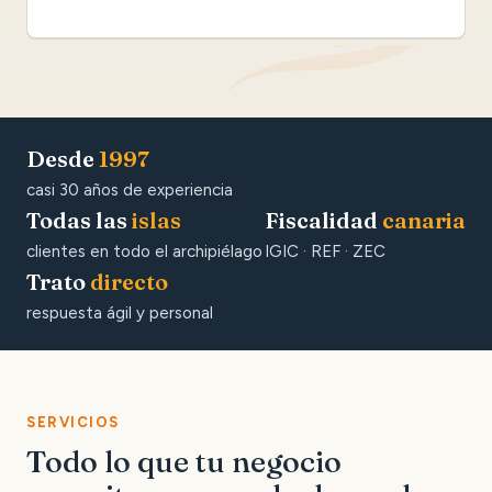
Desde
1997
casi 30 años de experiencia
Todas las
islas
Fiscalidad
canaria
clientes en todo el archipiélago
IGIC · REF · ZEC
Trato
directo
respuesta ágil y personal
SERVICIOS
Todo lo que tu negocio