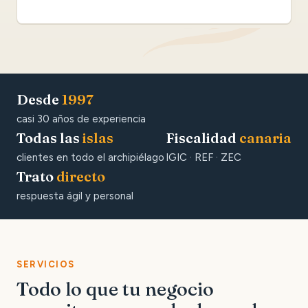
Desde
1997
casi 30 años de experiencia
Todas las
islas
Fiscalidad
canaria
clientes en todo el archipiélago
IGIC · REF · ZEC
Trato
directo
respuesta ágil y personal
SERVICIOS
Todo lo que tu negocio