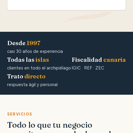
Desde
1997
casi 30 años de experiencia
Todas las
islas
Fiscalidad
canaria
clientes en todo el archipiélago
IGIC · REF · ZEC
Trato
directo
respuesta ágil y personal
SERVICIOS
Todo lo que tu negocio