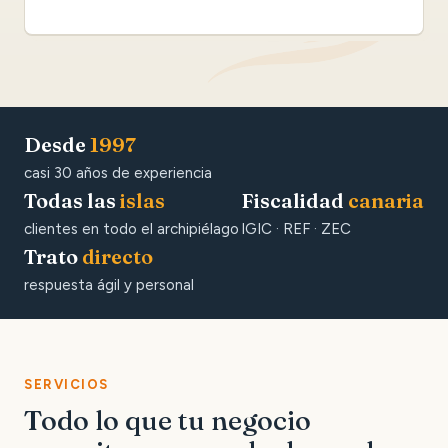
Desde
1997
casi 30 años de experiencia
Todas las
islas
Fiscalidad
canaria
clientes en todo el archipiélago
IGIC · REF · ZEC
Trato
directo
respuesta ágil y personal
SERVICIOS
Todo lo que tu negocio