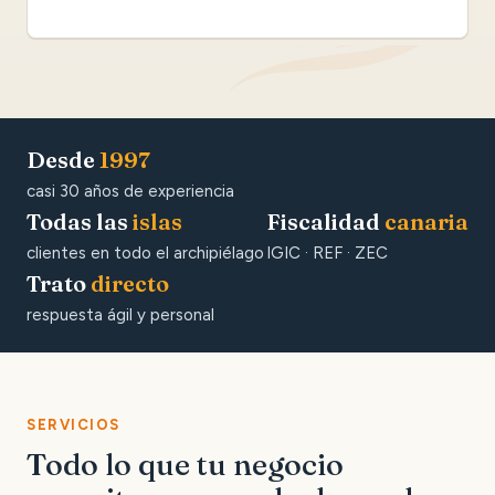
Desde
1997
casi 30 años de experiencia
Todas las
islas
Fiscalidad
canaria
clientes en todo el archipiélago
IGIC · REF · ZEC
Trato
directo
respuesta ágil y personal
SERVICIOS
Todo lo que tu negocio