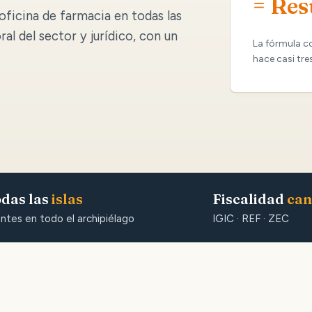
= Res
oficina de farmacia en todas las
oral del sector y jurídico, con un
La fórmula c
hace casi tre
das las
islas
Fiscalidad
can
entes en todo el archipiélago
IGIC · REF · ZEC