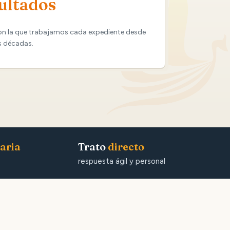
ultados
on la que trabajamos cada expediente desde
s décadas.
aria
Trato
directo
respuesta ágil y personal