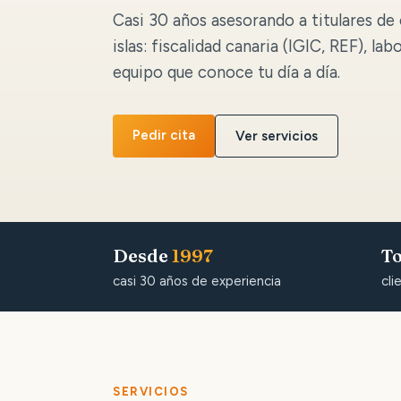
Casi 30 años asesorando a titulares de 
islas: fiscalidad canaria (IGIC, REF), lab
equipo que conoce tu día a día.
Pedir cita
Ver servicios
Desde
1997
To
casi 30 años de experiencia
cli
SERVICIOS