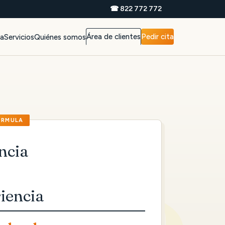
☎ 822 772 772
Área de clientes
Pedir cita
da
Servicios
Quiénes somos
ncia
iencia