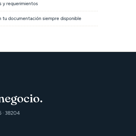
 y requerimientos
on tu documentación siempre disponible
negocio.
5 · 38204