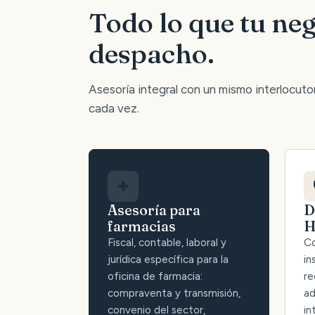
Todo lo que tu neg
despacho.
Asesoría integral con un mismo interlocutor:
cada vez.
✚
Asesoría para
D
farmacias
H
Fiscal, contable, laboral y
Co
jurídica específica para la
in
oficina de farmacia:
re
compraventa y transmisión,
ad
convenio del sector,
in