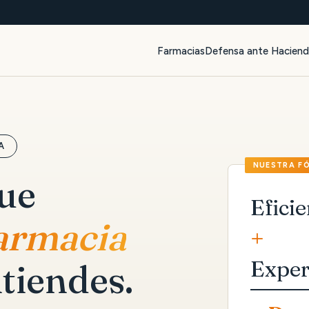
Farmacias
Defensa ante Hacien
A
que
Eficie
farmacia
+
Exper
tiendes.