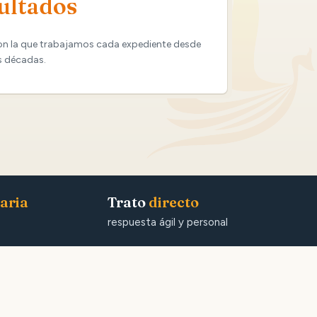
ultados
on la que trabajamos cada expediente desde
s décadas.
aria
Trato
directo
respuesta ágil y personal