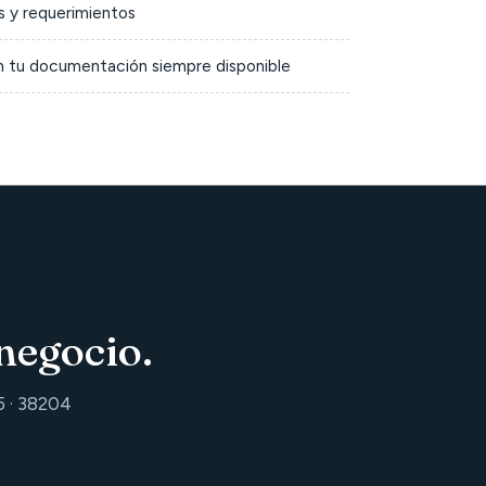
 y requerimientos
on tu documentación siempre disponible
negocio.
5 · 38204