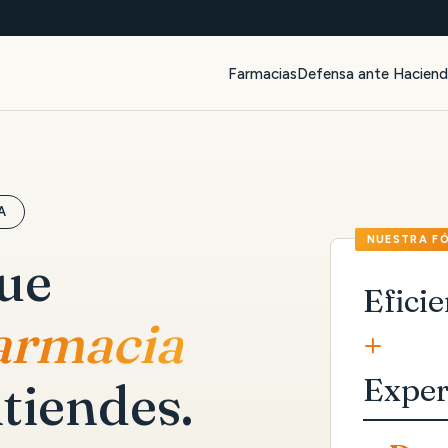
Farmacias
Defensa ante Hacien
A
que
Eficie
farmacia
+
Exper
tiendes.