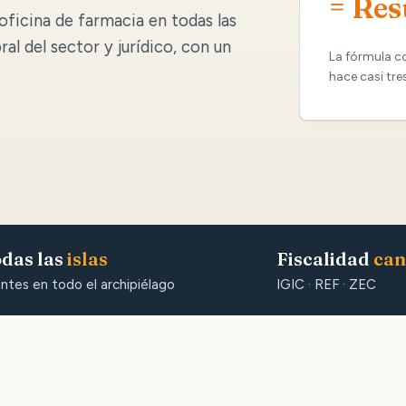
= Res
oficina de farmacia en todas las
oral del sector y jurídico, con un
La fórmula c
hace casi tre
das las
islas
Fiscalidad
can
entes en todo el archipiélago
IGIC · REF · ZEC