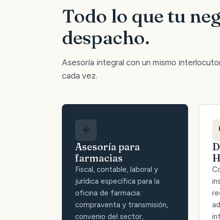
Todo lo que tu neg
despacho.
Asesoría integral con un mismo interlocutor:
cada vez.
✚
Asesoría para
D
farmacias
H
Fiscal, contable, laboral y
Co
jurídica específica para la
in
oficina de farmacia:
re
compraventa y transmisión,
ad
convenio del sector,
in