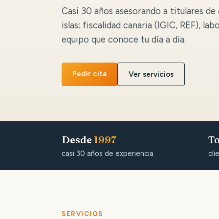
Casi 30 años asesorando a titulares de 
islas: fiscalidad canaria (IGIC, REF), lab
equipo que conoce tu día a día.
Pedir cita
Ver servicios
Desde
1997
To
casi 30 años de experiencia
cli
SERVICIOS