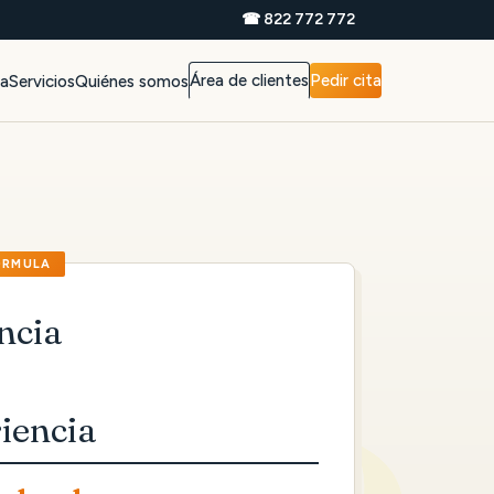
☎ 822 772 772
Área de clientes
Pedir cita
da
Servicios
Quiénes somos
ncia
iencia