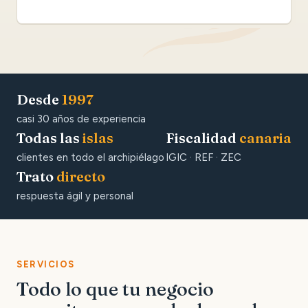
Desde
1997
casi 30 años de experiencia
Todas las
islas
Fiscalidad
canaria
clientes en todo el archipiélago
IGIC · REF · ZEC
Trato
directo
respuesta ágil y personal
SERVICIOS
Todo lo que tu negocio