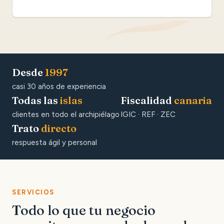
Desde
1997
casi 30 años de experiencia
Todas las
islas
Fiscalidad
canaria
clientes en todo el archipiélago
IGIC · REF · ZEC
Trato
directo
respuesta ágil y personal
SERVICIOS
Todo lo que tu negocio