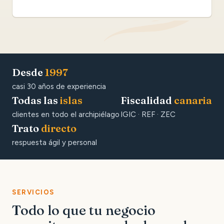
Desde
1997
casi 30 años de experiencia
Todas las
islas
Fiscalidad
canaria
clientes en todo el archipiélago
IGIC · REF · ZEC
Trato
directo
respuesta ágil y personal
SERVICIOS
Todo lo que tu negocio