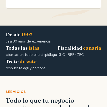
Desde
1997
casi 30 años de experiencia
Todas las
islas
Fiscalidad
canaria
clientes en todo el archipiélago
IGIC · REF · ZEC
Trato
directo
respuesta ágil y personal
SERVICIOS
Todo lo que tu negocio