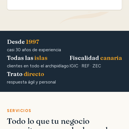
Desde
1997
casi 30 años de experiencia
Todas las
islas
Fiscalidad
canaria
clientes en todo el archipiélago
IGIC · REF · ZEC
Trato
directo
respuesta ágil y personal
SERVICIOS
Todo lo que tu negocio