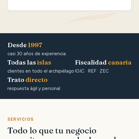
Desde
1997
casi 30 años de experiencia
Todas las
islas
Fiscalidad
canaria
clientes en todo el archipiélago
IGIC · REF · ZEC
Trato
directo
respuesta ágil y personal
SERVICIOS
Todo lo que tu negocio