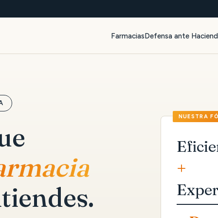
Farmacias
Defensa ante Hacien
A
que
Eficie
farmacia
+
Exper
tiendes.