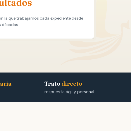
ultados
on la que trabajamos cada expediente desde
s décadas.
aria
Trato
directo
respuesta ágil y personal