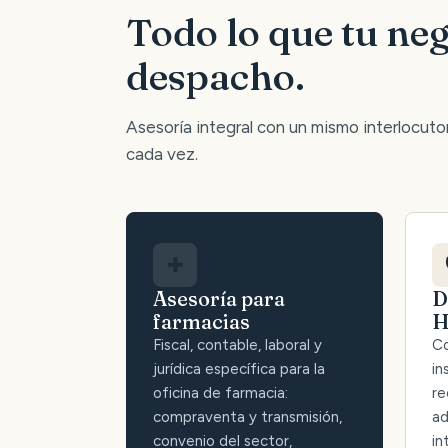
Todo lo que tu neg
despacho.
Asesoría integral con un mismo interlocutor:
cada vez.
✚
Asesoría para
D
farmacias
H
Fiscal, contable, laboral y
Co
jurídica específica para la
in
oficina de farmacia:
re
compraventa y transmisión,
ad
convenio del sector,
in