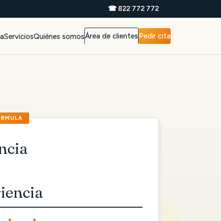
☎ 822 772 772
Área de clientes
Pedir cita
da
Servicios
Quiénes somos
ncia
iencia