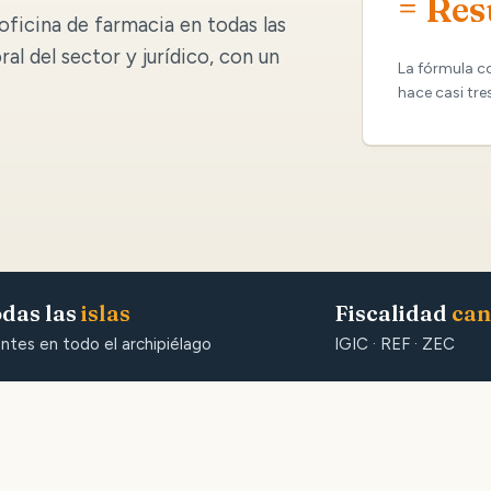
= Res
oficina de farmacia en todas las
oral del sector y jurídico, con un
La fórmula c
hace casi tre
das las
islas
Fiscalidad
can
entes en todo el archipiélago
IGIC · REF · ZEC