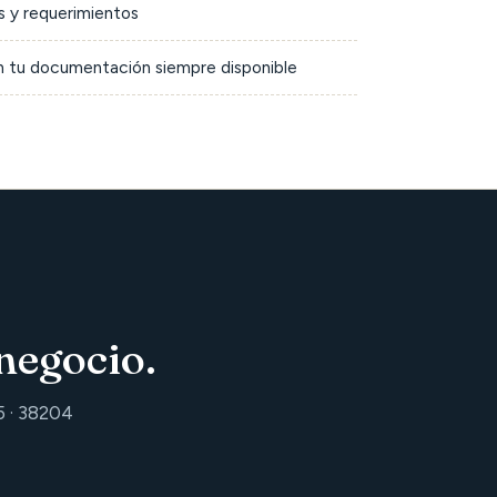
 y requerimientos
on tu documentación siempre disponible
negocio.
5 · 38204