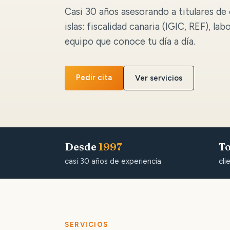
Casi 30 años asesorando a titulares de 
islas: fiscalidad canaria (IGIC, REF), lab
equipo que conoce tu día a día.
Pedir cita
Ver servicios
Desde
1997
To
casi 30 años de experiencia
cli
SERVICIOS