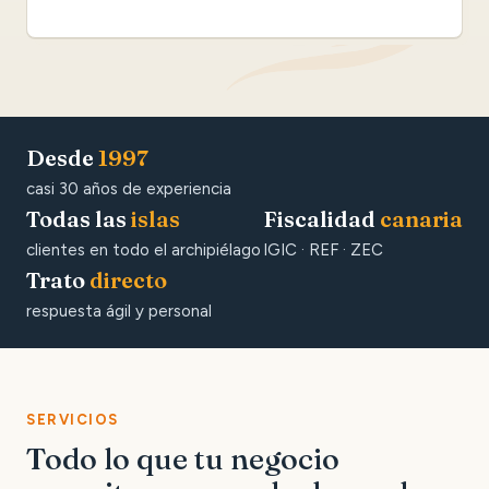
Desde
1997
casi 30 años de experiencia
Todas las
islas
Fiscalidad
canaria
clientes en todo el archipiélago
IGIC · REF · ZEC
Trato
directo
respuesta ágil y personal
SERVICIOS
Todo lo que tu negocio