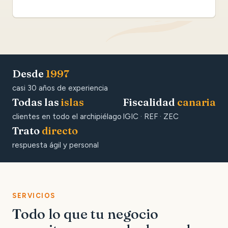
Desde
1997
casi 30 años de experiencia
Todas las
islas
Fiscalidad
canaria
clientes en todo el archipiélago
IGIC · REF · ZEC
Trato
directo
respuesta ágil y personal
SERVICIOS
Todo lo que tu negocio