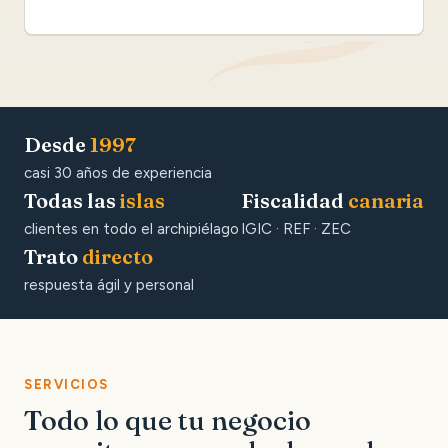
Desde
1997
casi 30 años de experiencia
Todas las
islas
Fiscalidad
canaria
clientes en todo el archipiélago
IGIC · REF · ZEC
Trato
directo
respuesta ágil y personal
SERVICIOS
Todo lo que tu negocio