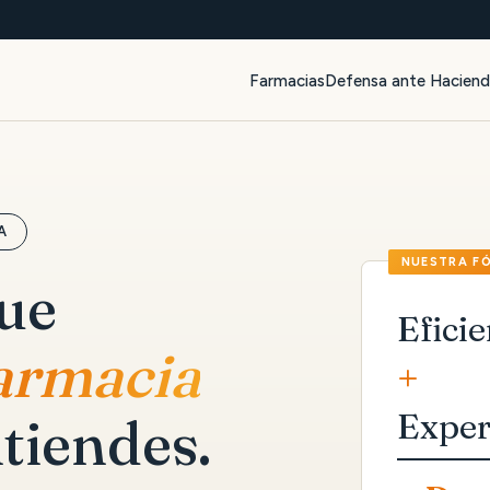
Farmacias
Defensa ante Hacien
A
que
Eficie
farmacia
+
Exper
tiendes.