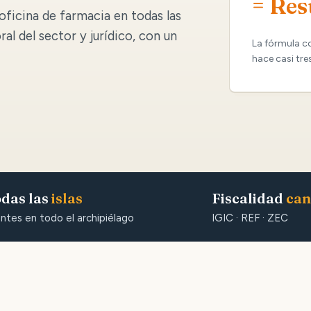
= Res
oficina de farmacia en todas las
oral del sector y jurídico, con un
La fórmula c
hace casi tre
das las
islas
Fiscalidad
can
entes en todo el archipiélago
IGIC · REF · ZEC