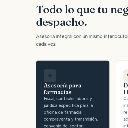
Todo lo que tu neg
despacho.
Asesoría integral con un mismo interlocutor:
cada vez.
✚
Asesoría para
D
farmacias
H
Fiscal, contable, laboral y
Co
jurídica específica para la
in
oficina de farmacia:
re
compraventa y transmisión,
ad
convenio del sector,
in