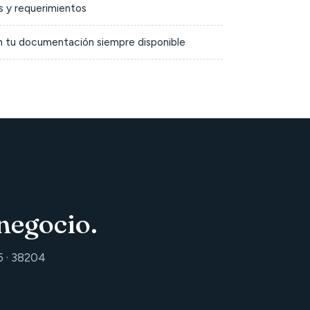
 y requerimientos
on tu documentación siempre disponible
negocio.
5 · 38204