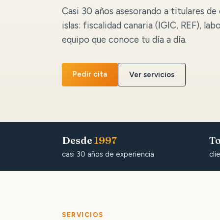
Casi 30 años asesorando a titulares de 
islas: fiscalidad canaria (IGIC, REF), lab
equipo que conoce tu día a día.
Pedir cita
Ver servicios
Desde
1997
To
casi 30 años de experiencia
cli
SERVICIOS