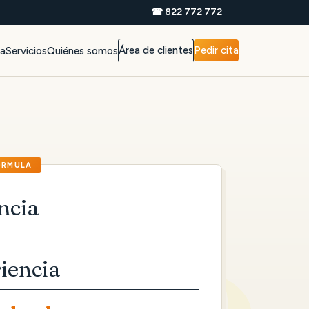
☎ 822 772 772
Área de clientes
Pedir cita
da
Servicios
Quiénes somos
ncia
iencia