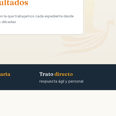
ultados
on la que trabajamos cada expediente desde
s décadas.
aria
Trato
directo
respuesta ágil y personal