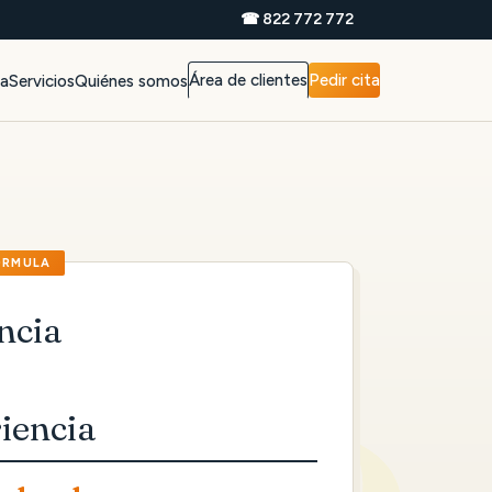
☎ 822 772 772
Área de clientes
Pedir cita
da
Servicios
Quiénes somos
ncia
iencia