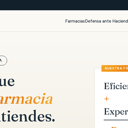
Farmacias
Defensa ante Hacien
A
que
Eficie
farmacia
+
Exper
tiendes.