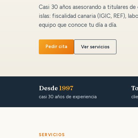
Casi 30 años asesorando a titulares de 
islas: fiscalidad canaria (IGIC, REF), lab
equipo que conoce tu día a día.
Pedir cita
Ver servicios
Desde
1997
To
casi 30 años de experiencia
cli
SERVICIOS