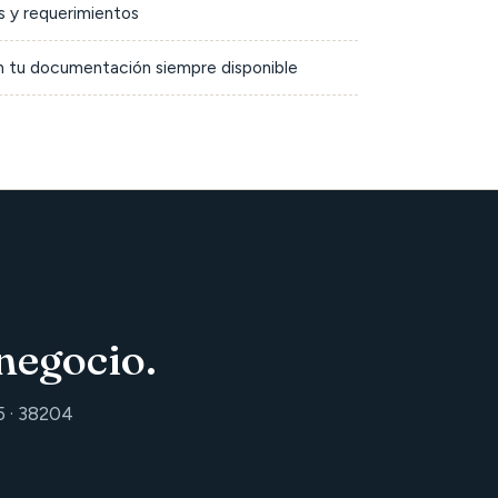
 y requerimientos
on tu documentación siempre disponible
negocio.
5 · 38204