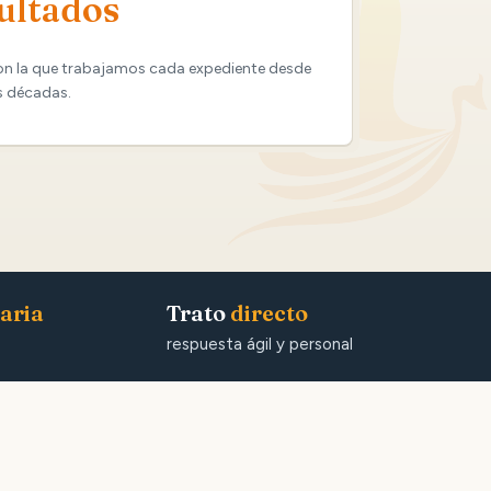
ultados
on la que trabajamos cada expediente desde
s décadas.
aria
Trato
directo
respuesta ágil y personal