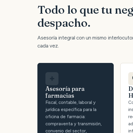
Todo lo que tu neg
despacho.
Asesoría integral con un mismo interlocutor:
cada vez.
✚
Asesoría para
D
farmacias
H
Fiscal, contable, laboral y
Co
jurídica específica para la
in
oficina de farmacia:
re
compraventa y transmisión,
ad
convenio del sector,
in