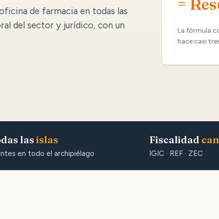
= Res
oficina de farmacia en todas las
oral del sector y jurídico, con un
La fórmula c
hace casi tre
das las
islas
Fiscalidad
can
entes en todo el archipiélago
IGIC · REF · ZEC