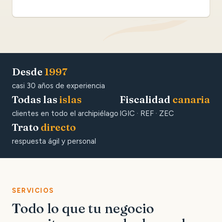
Desde
1997
casi 30 años de experiencia
Todas las
islas
Fiscalidad
canaria
clientes en todo el archipiélago
IGIC · REF · ZEC
Trato
directo
respuesta ágil y personal
SERVICIOS
Todo lo que tu negocio