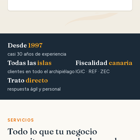
Desde
1997
casi 30 años de experiencia
Todas las
islas
Fiscalidad
canaria
clientes en todo el archipiélago
IGIC · REF · ZEC
Trato
directo
respuesta ágil y personal
SERVICIOS
Todo lo que tu negocio